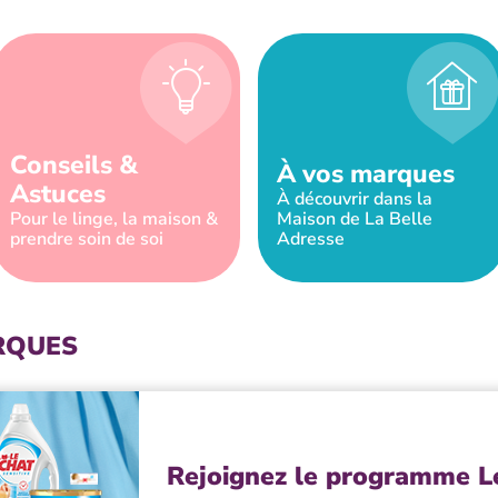
Conseils &
À vos marques
Astuces
À découvrir dans la
Pour le linge, la maison &
Maison de La Belle
prendre soin de soi
Adresse
RQUES
Rejoignez le programme L