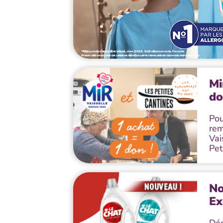
Mi
do
Pou
rem
Vai
Pet
No
Ex