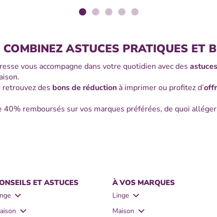
, COMBINEZ ASTUCES PRATIQUES ET 
 Adresse vous accompagne dans votre quotidien avec des
astuce
maison.
, retrouvez des
bons de réduction
à imprimer ou profitez d’
off
e 40% remboursés sur vos marques préférées, de quoi alléger
ONSEILS ET ASTUCES
À VOS MARQUES
inge
Linge
Astuces pour enlever électricité
- Le Chat
aison
Maison
tatique