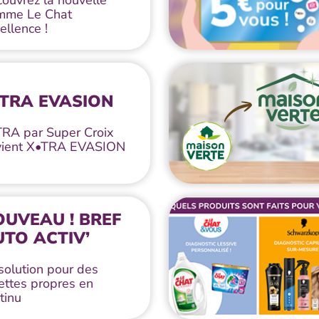
ouvrez la nouvelle
mme Le Chat
ellence !
•TRA EVASION
RA par Super Croix
vient X•TRA EVASION
UVEAU ! BREF
TO ACTIV’
solution pour des
lettes propres en
tinu