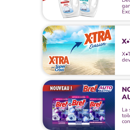
Déc
ga
Exc
X
X•T
de
NO
AU
La 
toi
con