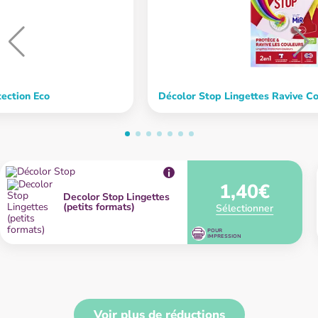
tection Eco
Décolor Stop Lingettes Ravive C
Un linge parfait et des couleurs préservées !
1,40€
Decolor Stop Lingettes
(petits formats)
Sélectionner
POUR
IMPRESSION
Voir plus de réductions