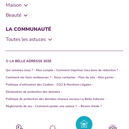
- Bons de réduction Coloration des cheveux
- Le Chat
- Nettoyer et détartrer son lave-vaisselle
nos 4 masques maison !
Maison
- Enlever une tache de résine
0
- Bons de réduction Schwarzkopf Perfect Mousse
- Xtra total
- Bref
- Comment nettoyer une plaque à induction ?
- Nos 4 recettes maison pour un démêlant cheveux
Beauté
naturel
- Bons de réduction Taft
- K2r
- Catch
- Perfect mousse
Répondre
La Belle Adresse
Voir 1 réponse
- 5 astuces anti-pellicules naturelles !
LA COMMUNAUTÉ
- Bons de réduction Gliss
1 an(s)
- Décolor Stop
- Mir Vaisselle
- Schwarzkopf Gliss
Toutes les astuces
- Schwarzkopf Taft
Bonjour,
- Rechercher parmi les astuces
Répondre
- Syoss
Ma you
- Toutes les astuces
Merci de nous contacter directement par
1 an(s)
© LA BELLE ADRESSE 2026
email depuis le lien suivant :
https://www.labelleadresse.com/contact
nous pourrons ainsi mieux vous aider.
Qui sommes-nous ?
Mon compte
Comment imprimer mes bons de réduction ?
Rien ne marche .....j'ai commandé un sac naissance ,
jamais reçu.
Comment me faire rembourser ?
Nous contacter
Plan du site
Mon panier
A très vite, Marie de l'équipe La Belle
Politique d’utilisation des Cookies
CGU & Mentions Légales
Adresse
0
Déclaration de protection des données
Politique de protection des données réseaux sociaux La Belle Adresse
0
Répondre
Règlements de Jeu
Comment poster une astuce ?
Besoin d'aide ?
Répondre