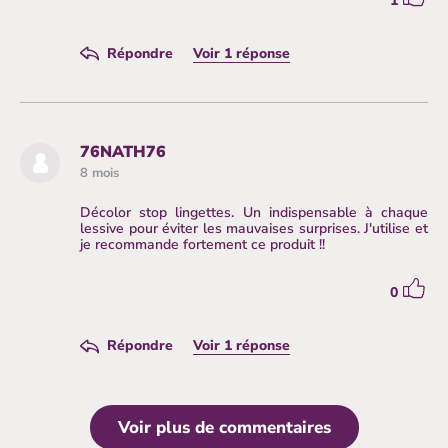
1
Répondre
La Belle Adresse
Voir 1 réponse
4 mois
Bonjour,
Répondre
76NATH76
Malheureusement, je regrette de ne pas
8 mois
pouvoir satisfaire votre demande, car je n'en
dispose pas pour le moment.
Décolor stop lingettes. Un indispensable à chaque
lessive pour éviter les mauvaises surprises. J'utilise et
Belle journée,
je recommande fortement ce produit !!
Marie de l'équipe de La Belle Adresse
0
Répondre
La Belle Adresse
Voir 1 réponse
8 mois
0
Merci d'avoir partagé votre avis ! :)
Voir plus de commentaires
Répondre
mmevivi