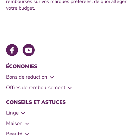
remboursés sur vos marques préférées, de quoi alléger
votre budget.
ÉCONOMIES
Bons de réduction
- Bons de réduction produits vaisselle
Offres de remboursement
- Bons de réduction Le Chat
- Remboursement lessive
CONSEILS ET ASTUCES
- Bons de réduction Mir Vaisselle
- Remboursement produits vaisselle
Linge
- Bons de réduction Lessive
- Remboursement shampooing
- Astuces pour enlever électricité statique
Maison
- Bons de réduction X.Tra
- Enlever tache de vernis
- Comment utiliser les cristaux de soude
Beauté