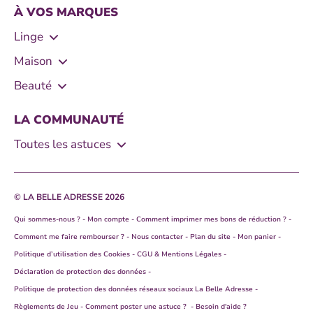
- Bons de réduction Bref WC
À VOS MARQUES
- Enlever une tache de teinture
- Astuces pour éviter les mauvaises odeurs dans les
- 7 recettes de masques maison pour cheveux secs
- Bons de réduction soins des cheveux
chaussures
Linge
- Comprendre les différents programmes de lavage
- Comment lutter contre les pellicules de cheveux ?
- Bons de réduction Coloration des cheveux
- Le Chat
- Nettoyer et détartrer son lave-vaisselle
nos 4 masques maison !
Maison
- Enlever une tache de résine
- Bons de réduction Schwarzkopf Perfect Mousse
- Xtra total
- Bref
- Comment nettoyer une plaque à induction ?
- Nos 4 recettes maison pour un démêlant cheveux
Beauté
naturel
- Bons de réduction Taft
- K2r
- Catch
- Perfect mousse
- 5 astuces anti-pellicules naturelles !
LA COMMUNAUTÉ
- Bons de réduction Gliss
- Décolor Stop
- Mir Vaisselle
- Schwarzkopf Gliss
Toutes les astuces
- Schwarzkopf Taft
- Rechercher parmi les astuces
- Syoss
- Toutes les astuces
© LA BELLE ADRESSE 2026
Qui sommes-nous ?
Mon compte
Comment imprimer mes bons de réduction ?
Comment me faire rembourser ?
Nous contacter
Plan du site
Mon panier
Politique d’utilisation des Cookies
CGU & Mentions Légales
Déclaration de protection des données
Politique de protection des données réseaux sociaux La Belle Adresse
Règlements de Jeu
Comment poster une astuce ?
Besoin d'aide ?