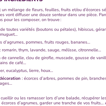
 un mélange de fleurs, feuilles, fruits et/ou d’écorces s
es vont diffuser une douce senteur dans une pièce. Par
us pour les composer, on trouve :
 de toutes variétés (boutons ou pétales), hibiscus, géra
a, muguet…
es d’agrumes, pommes, fruits rouges, bananes…
: romarin, thym, lavande, sauge, mélisse, citronnelle…
n de cannelle, clou de girofle, muscade, gousse de vani
rains de café…
ier, eucalyptus, lierre, houx…
décoration
: écorces d’arbres, pommes de pin, branches,
llages…
cueillir ou les ramasser lors d’une balade, récupérer le
écorces d’agrumes, garder une tranche de vos fruits... 