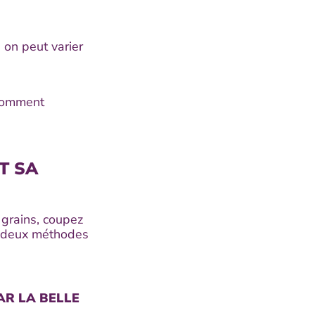
 on peut varier
 comment
T SA
u grains, coupez
re deux méthodes
AR LA BELLE