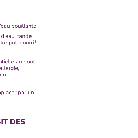
eau bouillante ;
 d’eau, tandis
tre pot-pourri !
tielle
au bout
llergie,
ron.
emplacer par un
IT DES