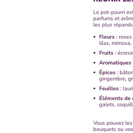
Le pot-pourri est
parfums et arôm
les plus répand
Fleurs
: roses
lilas, mimos
Fruits
: écorc
Aromatiques
Épices
: bâto
gingembre, g
Feuilles
: laur
Éléments de 
galets, coqui
Vous pouvez les 
bouquets ou vos 