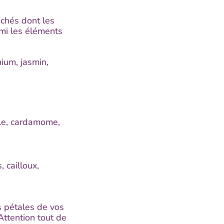
échés dont les
mi les éléments
nium, jasmin,
lle, cardamome,
 cailloux,
s pétales de vos
Attention tout de