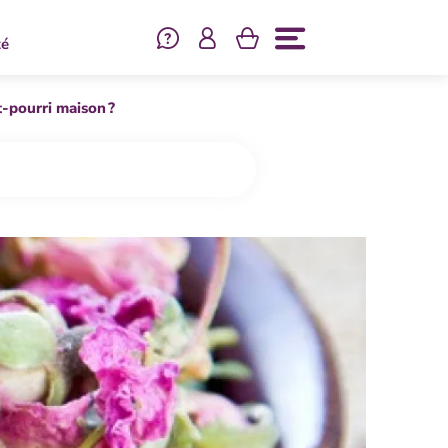
Se connecter
té
Menu
-pourri maison ?