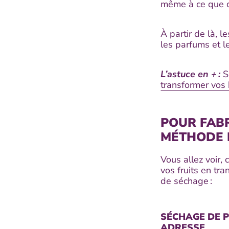
même à ce que ce
À partir de là, 
les parfums et l
L’astuce en + :
S
transformer vos
POUR FABR
MÉTHODE 
Vous allez voir,
vos fruits en tr
de séchage :
SÉCHAGE DE P
ADRESSE