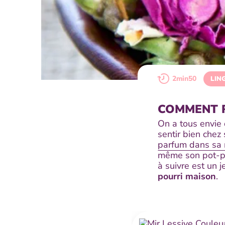
2min50
LIN
COMMENT R
On a tous envie 
sentir bien chez 
parfum dans sa
même son pot-pou
à suivre est un 
pourri maison
.