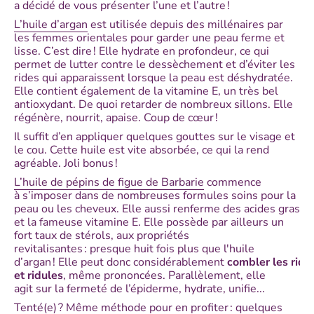
a décidé de vous présenter l’une et l’autre !
L’huile d’argan
est utilisée depuis des millénaires par
les femmes orientales pour garder une peau ferme et
lisse. C’est dire ! Elle hydrate en profondeur, ce qui
permet de lutter contre le dessèchement et d’éviter les
rides qui apparaissent lorsque la peau est déshydratée.
Elle contient également de la vitamine E, un très bel
antioxydant. De quoi retarder de nombreux sillons. Elle
régénère, nourrit, apaise. Coup de cœur !
Il suffit d’en appliquer quelques gouttes sur le visage et
le cou. Cette huile est vite absorbée, ce qui la rend
agréable. Joli bonus !
L’huile de pépins de figue de Barbarie
commence
à s’imposer dans de nombreuses formules soins pour la
peau ou les cheveux. Elle aussi renferme des acides gras
et la fameuse vitamine E. Elle possède par ailleurs un
fort taux de stérols, aux propriétés
revitalisantes : presque huit fois plus que l'huile
d’argan ! Elle peut donc considérablement
combler les ride
et ridules
, même prononcées. Parallèlement, elle
agit sur la fermeté de l’épiderme, hydrate, unifie...
Tenté(e) ? Même méthode pour en profiter : quelques