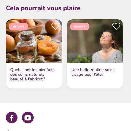
Cela pourrait vous plaire
$Ajouter aux favoris
$Aj
BEAUTÉ
BEAUTÉ
Quels sont les bienfaits
Une belle routine soins
des soins naturels
visage pour l’été !
beauté à l’abricot ?