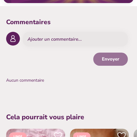
Commentaires
Envoyer
Aucun commentaire
Cela pourrait vous plaire
$Ajouter aux favoris
$Aj
LINGE
LINGE